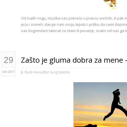
Od malih nogu, muzika nas pokreće u pravcu srećnih, ili pak me
jezu i osmeh, daruje nam svoju lepotu i priliku da sami dop
nas bogomdani talenat za ritam ili pevanje, svako od nas ga m
Zašto je gluma dobra za mene –
29
Oct 2017
Budi menadžer svog talenta