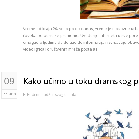
Vreme od kraja 20. veka pa do danas, vreme je masovne urbani
čoveka potpuno se promenio. Uvođenje interneta u sve pore d
omogućilo ljudima da dolaze do informacija i izvršavaju oba
video igrica i društvenih mreža postala [
Kako učimo u toku dramskog p
09
Jan 2018
Budi menadžer svog talenta