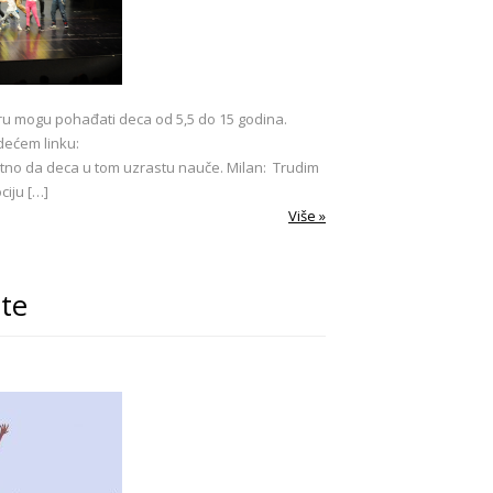
ru mogu pohađati deca od 5,5 do 15 godina.
dećem linku:
bitno da deca u tom uzrastu nauče. Milan: Trudim
iju […]
Više »
nte