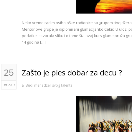
Neko vreme radim psihološke radionice sa grupom tinejdžera
Mentor ove grupe je diplomirani glumac Janko Cekić. U ulozi 
podatke i stvarala sliku i o tome šta ovaj kurs glume pruža gru
14 godina […]
Zašto je ples dobar za decu ?
25
Oct 2017
Budi menadžer svog talenta