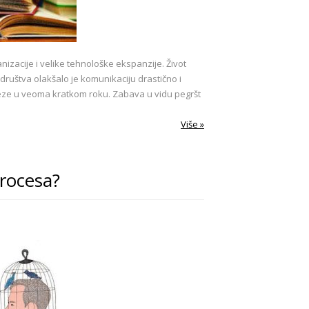
zacije i velike tehnološke ekspanzije. Život
ruštva olakšalo je komunikaciju drastično i
veze u veoma kratkom roku. Zabava u vidu pegršt
Više »
rocesa?