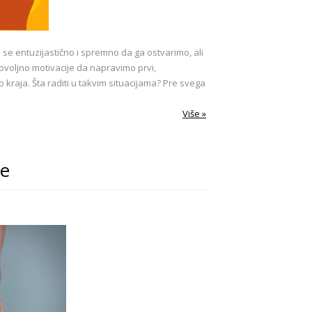
o se entuzijastično i spremno da ga ostvarimo, ali
voljno motivacije da napravimo prvi,
 kraja. Šta raditi u takvim situacijama? Pre svega
Više »
ke