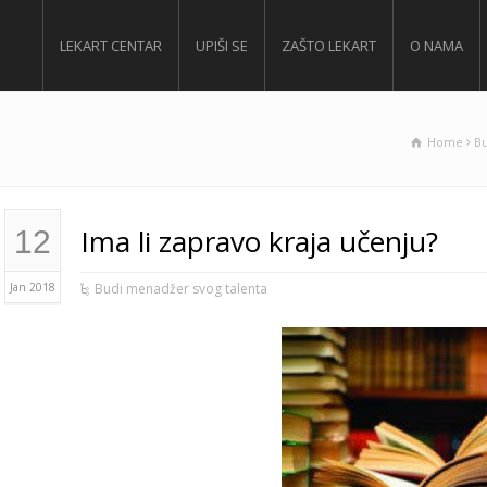
LEKART CENTAR
UPIŠI SE
ZAŠTO LEKART
O NAMA
Home
Bu
Ima li zapravo kraja učenju?
12
Jan 2018
Budi menadžer svog talenta