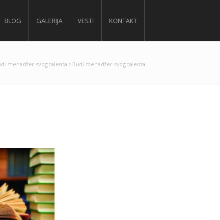
BLOG
GALERIJA
VESTI
KONTAKT
di menadžer svog talenta
Budi menadžer svog talenta