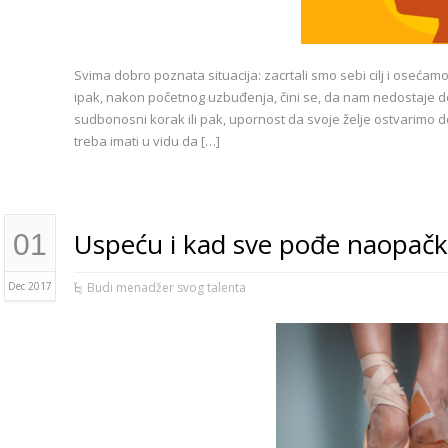
Svima dobro poznata situacija: zacrtali smo sebi cilj i osećam
ipak, nakon početnog uzbuđenja, čini se, da nam nedostaje do
sudbonosni korak ili pak, upornost da svoje želje ostvarimo do
treba imati u vidu da […]
Uspeću i kad sve pođe naopač
01
Dec 2017
Budi menadžer svog talenta