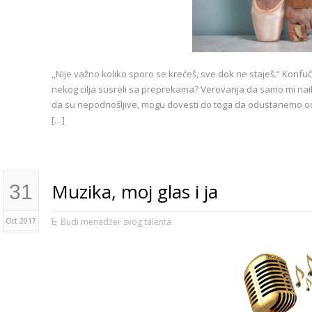
,,Nije važno koliko sporo se krećeš, sve dok ne staješ.“ Konfu
nekog cilja susreli sa preprekama? Verovanja da samo mi nai
da su nepodnošljive, mogu dovesti do toga da odustanemo od sv
[…]
Muzika, moj glas i ja
31
Oct 2017
Budi menadžer svog talenta