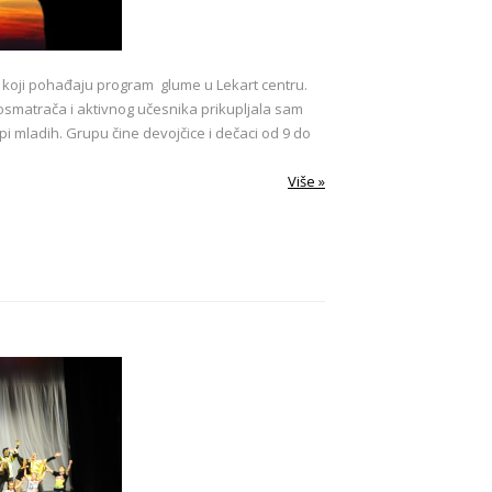
 koji pohađaju program glume u Lekart centru.
posmatrača i aktivnog učesnika prikupljala sam
pi mladih. Grupu čine devojčice i dečaci od 9 do
Više »