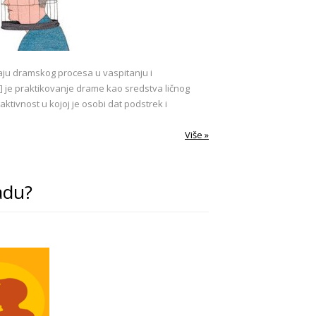
aju dramskog procesa u vaspitanju i
] je praktikovanje drame kao sredstva ličnog
ktivnost u kojoj je osobi dat podstrek i
Više »
radu?