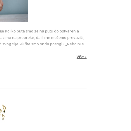
čije Koliko puta smo se na putu do ostvarenja
lazimo na prepreke, da ih ne možemo prevazići,
og cilja. Ali šta smo onda postigli? ,,Nebo nije
Više »