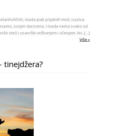
lanholičnih, mada ipak prijatnih misli, izaziva
rinesemo, svojim darovima. I mada nema svako od
ože steći i usavršiti vežbanjem i učenjem. No, […]
Više »
 tinejdžera?