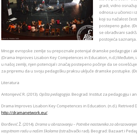
gradi, vidno osnažuj
odnosa u učionici i i
koji su nažalost čest
postepeno gube. (Đo
se obrađivani sadržaj
postojeća saznanja.
Mnoge evropske zemlje su prepoznale potenijal dramske pedagogije i akti
(Drama Improves Lisabon Key Competences in Education, n.d.) Međutim, i
u našoj zemlji, njen potencijal i značaj postepeno počinje da se osvešćuje
za pripremu da u svoju pedagošku praksu uključe dramske postupke. (Đo
Literatura
Antonijević R. (2013).
Opšta pedagogija
. Beograd: Institut za pedagogiju i a
Drama Improves Lisabon Key Competences in Education. (n.d.). Retrived 
http://dramanetwork.eu/
.
Đorđević Ž. (2014).
Drama u obrazovanju – Potrebe nastavnika za obrazovanje
vaspitnom radu u našim školama
(Istraživački rad). Beograd: Bazaart i Peda