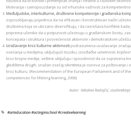
iskustva da bi koristili i primenjivali znanja i veštine u različitim okol
Motivacija i samopouzdanje su od vrhunske važnosti za kompetentnos
Međuljudske, interkulturne, društvene kompetencije i građanska komp
osposobljavaju pojedinca da na efikasan i konstruktivan način učestvu
društvima koja se ubrzano diversifikuju, i da razrešava konflikte kad
priprema učenike da u potpunosti učestvuju u građanskom životu, zas
koncepata i struktura i posvećenosti aktivnom i demokratskom učešću
Izražavanje kroz kulturne aktivnosti
podrazumeva uvažavanje značaja k
osećanja u medijima, uključujući muziku, izvođačke umetnosti, knjiže
kroz brojne medije, veštine uključuju i sposobnost da se sopstvena kr
gledištima drugih, snažan osećaj identiteta je osnova za poštovanje i
kroz kulturu. (Recommendation of the European Parliament and of the
competences for lifelong learning, 2006)
Autor: Nikolina Radojčić, studentkinja
#arteducation #actinginschool #creativelearning