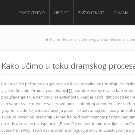
LEKART CENTAR
UPIŠI SE
ZAŠTO LEKART
O NAMA
Home
Budi menadžer svog talenta
Budi menadžer
Kako učimo u toku dramskog proces
Pre nego što počnemo da govorimo o karakteristikama i značaju dramsko
ga je definisati. „Drama u vaspitanju
[1]
je praktikovanje drame kao sredst
podučavanja; to je samosvojna aktivnost u kojoj je osobi dat podstrek i 
oko sebe i svoje odnose sa tim svetom u slobodnoj atmosferi, bez suđenja
grupnom radu; to je metod učenja putem iskustva, koji se može primeniti na
1989) Da bismo bili precizniji u tome šta pod ovim pojmom podrazumevamo
pozorišta i drame u vaspitanju. „Pozorište se bavi komunikacijom između
učesnika“. (Way, 1967) Dakle, drama omogućuje aktivno učestvovanje u pr