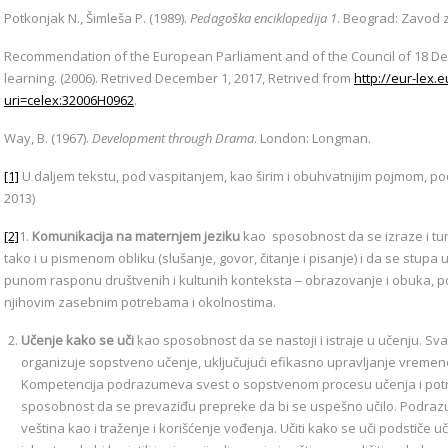
Potkonjak N., Šimleša P. (1989).
Pedagoška enciklopedija 1
. Beograd: Zavod 
Recommendation of the European Parliament and of the Council of 18 De
learning. (2006). Retrived December 1, 2017, Retrived from
http://eur-lex.
uri=celex:32006H0962
.
Way, B. (1967).
Development through Drama
. London: Longman.
[1]
U daljem tekstu, pod vaspitanjem, kao širim i obuhvatnijim pojmom, p
2013)
[2]
1.
Komunikacija na maternjem jeziku
kao sposobnost da se izraze i tum
tako i u pismenom obliku (slušanje, govor, čitanje i pisanje) i da se stupa 
punom rasponu društvenih i kultunih konteksta ‒ obrazovanje i obuka, p
njihovim zasebnim potrebama i okolnostima.
Učenje kako se uči
kao sposobnost da se nastoji i istraje u učenju. Sv
organizuje sopstveno učenje, uključujući efikasno upravljanje vremeno
Kompetencija podrazumeva svest o sopstvenom procesu učenja i potreb
sposobnost da se prevaziđu prepreke da bi se uspešno učilo. Podrazu
veština kao i traženje i korišćenje vođenja. Učiti kako se uči podstiče 