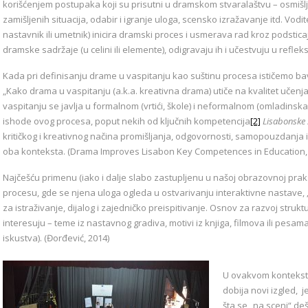
korišćenjem postupaka koji su prisutni u dramskom stvaralaštvu – osmišl
zamišljenih situacija, odabir i igranje uloga, scensko izražavanje itd. Vod
nastavnik ili umetnik) inicira dramski proces i usmerava rad kroz podsticaje
dramske sadržaje (u celini ili elemente), odigravaju ih i učestvuju u refleksi
Kada pri definisanju drame u vaspitanju kao suštinu procesa ističemo bavl
„Kako drama u vaspitanju (a.k.a. kreativna drama) utiče na kvalitet učenja
vaspitanju se javlja u formalnom (vrtići, škole) i neformalnom (omladinska 
ishode ovog procesa, poput nekih od ključnih kompetencija
[2]
Lisabonske 
kritičkog i kreativnog načina promišljanja, odgovornosti, samopouzdanja 
oba konteksta. (Drama Improves Lisabon Key Competences in Education, 
Najčešću primenu (iako i dalje slabo zastupljenu u našoj obrazovnoj pra
procesu, gde se njena uloga ogleda u ostvarivanju interaktivne nastave,
za istraživanje, dijalog i zajedničko preispitivanje. Osnov za razvoj stru
interesuju – teme iz nastavnog gradiva, motivi iz knjiga, filmova ili pesama
iskustva). (Đorđević, 2014)
U ovakvom kontekstu
dobija novi izgled, j
šta se „na sceni“ de