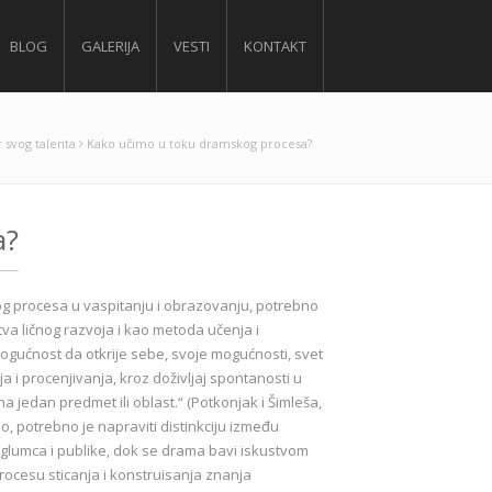
BLOG
GALERIJA
VESTI
KONTAKT
 svog talenta
Kako učimo u toku dramskog procesa?
a?
g procesa u vaspitanju i obrazovanju, potrebno
va ličnog razvoja i kao metoda učenja i
mogućnost da otkrije sebe, svoje mogućnosti, svet
 i procenjivanja, kroz doživljaj spontanosti u
 jedan predmet ili oblast.“ (Potkonjak i Šimleša,
, potrebno je napraviti distinkciju između
 glumca i publike, dok se drama bavi iskustvom
ocesu sticanja i konstruisanja znanja