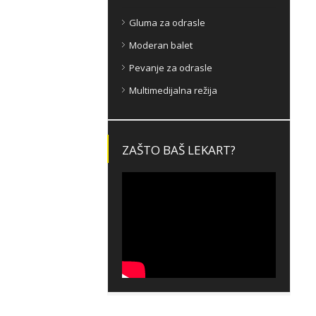
Gluma za odrasle
Moderan balet
Pevanje za odrasle
Multimedijalna režija
ZAŠTO BAŠ LEKART?