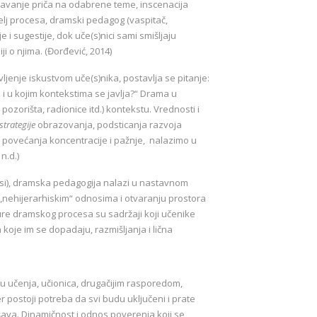
javanje priča na odabrene teme, inscenacija
itelj procesa, dramski pedagog (vaspitač,
 i sugestije, dok uče(s)nici sami smišljaju
ji o njima. (Đorđević, 2014)
jenje iskustvom uče(s)nika, postavlja se pitanje:
 i u kojim kontekstima se javlja?“ Drama u
pozorišta, radionice itd.) kontekstu. Vrednosti i
strategije
obrazovanja, podsticanja razvoja
i povećanja koncentracije i pažnje, nalazimo u
n.d.)
ksi), dramska pedagogija nalazi u nastavnom
 „nehijerarhiskim“ odnosima i otvaranju prostora
kture dramskog procesa su sadržaji koji učenike
 koje im se dopadaju, razmišljanja i lična
 učenja, učionica, drugačijim rasporedom,
er postoji potreba da svi budu uključeni i prate
šava. Dinamičnost i odnos poverenja koji se