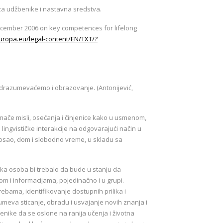
za udžbenike i nastavna sredstva.
cember 2006 on key competences for lifelong
europa.eu/legal-content/EN/TXT/?
odrazumevaćemo i obrazovanje. (Antonijević,
ače misli, osećanja i činjenice kako u usmenom,
u lingvističke interakcije na odgovarajući način u
osao, dom i slobodno vreme, u skladu sa
aka osoba bi trebalo da bude u stanju da
m i informacijama, pojedinačno i u grupi.
ama, identifikovanje dostupnih prilika i
meva sticanje, obradu i usvajanje novih znanja i
učenike da se oslone na ranija učenja i životna