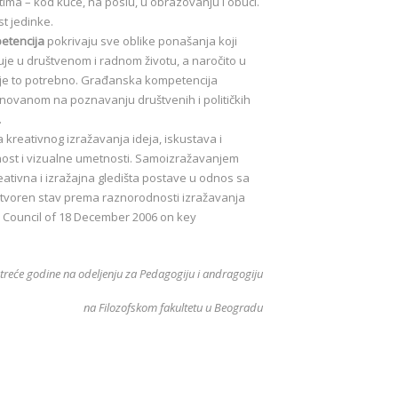
nostima – kod kuće, na poslu, u obrazovanju i obuci.
t jedinke.
etencija
pokrivaju sve oblike ponašanja koji
je u društvenom i radnom životu, a naročito u
a je to potrebno. Građanska kompetencija
novanom na poznavanju društvenih i političkih
.
reativnog izražavanja ideja, iskustava i
vnost i vizualne umetnosti. Samoizražavanjem
eativna i izražajna gledišta postave u odnos sa
 otvoren stav prema raznorodnosti izražavanja
 Council of 18 December 2006 on key
 treće godine na odeljenju za Pedagogiju i andragogiju
na Filozofskom fakultetu u Beogradu