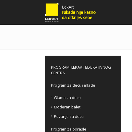
LekArt
Nikada nije kasno
da otkriješ sebe
PROGRAMI LEKART EDUKATIVNOG
CENTRA
Program za decu i mlade
Gluma za decu
Moderan balet
Pevanje za decu
Program za odrasle