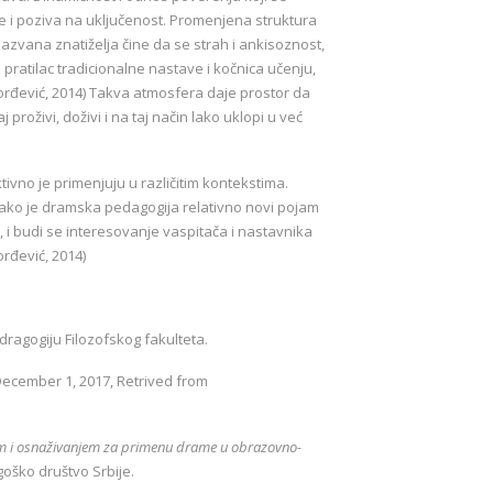
e i poziva na uključenost. Promenjena struktura
zazvana znatiželja čine da se strah i ankisoznost,
i pratilac tradicionalne nastave i kočnica učenju,
rđević, 2014) Takva atmosfera daje prostor da
 proživi, doživi i na taj način lako uklopi u već
vno je primenjuju u različitim kontekstima.
ako je dramska pedagogija relativno novi pojam
, i budi se interesovanje vaspitača i nastavnika
rđević, 2014)
ndragogiju Filozofskog fakulteta.
December 1, 2017, Retrived from
m i osnaživanjem za primenu drame u obrazovno-
goško društvo Srbije.