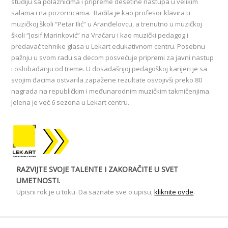
studiju sa polaznicima i pripreme desetine nastupa u velikim
salama i na pozornicama. Radila je kao profesor klavira u
muzičkoj školi “Petar Ilić” u Aranđelovcu, a trenutno u muzičkoj
školi “Josif Marinković” na Vračaru i kao muzički pedagog i
predavač tehnike glasa u Lekart edukativnom centru. Posebnu
pažnju u svom radu sa decom posvećuje pripremi za javni nastup
i oslobađanju od treme. U dosadašnjoj pedagoškoj karijeri je sa
svojim đacima ostvarila zapažene rezultate osvojivši preko 80
nagrada na republičkim i međunarodnim muzičkim takmičenjima.
Jelena je već 6 sezona u Lekart centru.
RAZVIJTE SVOJE TALENTE I ZAKORAČITE U SVET
UMETNOSTI.
Upisni rok je u toku. Da saznate sve o upisu,
kliknite ovde
.