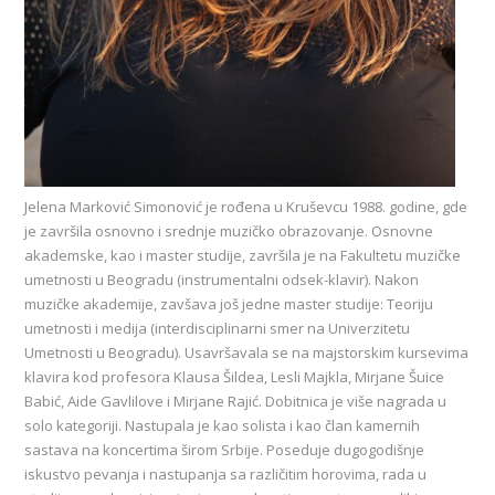
Jelena Marković Simonović je rođena u Kruševcu 1988. godine, gde
je završila osnovno i srednje muzičko obrazovanje. Osnovne
akademske, kao i master studije, završila je na Fakultetu muzičke
umetnosti u Beogradu (instrumentalni odsek-klavir). Nakon
muzičke akademije, zavšava još jedne master studije: Teoriju
umetnosti i medija (interdisciplinarni smer na Univerzitetu
Umetnosti u Beogradu). Usavršavala se na majstorskim kursevima
klavira kod profesora Klausa Šildea, Lesli Majkla, Mirjane Šuice
Babić, Aide Gavlilove i Mirjane Rajić. Dobitnica je više nagrada u
solo kategoriji. Nastupala je kao solista i kao član kamernih
sastava na koncertima širom Srbije. Poseduje dugogodišnje
iskustvo pevanja i nastupanja sa različitim horovima, rada u