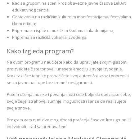
Rad sa grupom na sceni kroz obavezne javne časove LekArt
edukativnog centra
Gostovanja na različitim kulturnim manifestacijama, festivalima
i koncertima;
Priprema za ispite u muzičkim školama i akademijama;
Priprema za različita vokalna izvođenja.
Kako izgleda program?
Na ovom programu naučićete kako da upravljate svojim glasom,
proizvedete čiste tonove i unesete emociju u svoje izvođenje.
Kroz različite tehnike pronaćićete svoj autentični izraz i pripremiti
se za javne nastupe bez treme i nesigurnosti.
Putem učenja muzike i pevanja moći ćete bolje da upoznate sebe,
svoje želje, strahove, sumnje, mogućnosti i šanse da realizujete
svoje snove.
Program vam nudi dve mogućnosti praćenja časova: kroz grupni ili
individualni rad sa predavačem.