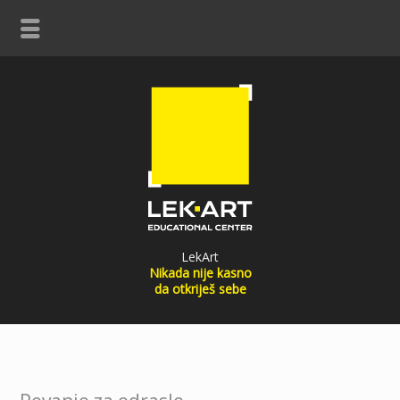
LekArt
Nikada nije kasno
da otkriješ sebe