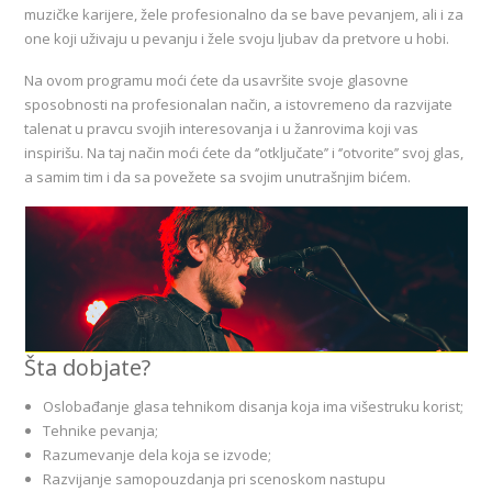
muzičke karijere, žele profesionalno da se bave pevanjem, ali i za
one koji uživaju u pevanju i žele svoju ljubav da pretvore u hobi.
Na ovom programu moći ćete da usavršite svoje glasovne
sposobnosti na profesionalan način, a istovremeno da razvijate
talenat u pravcu svojih interesovanja i u žanrovima koji vas
inspirišu. Na taj način moći ćete da ‘’otključate’’ i ‘’otvorite’’ svoj glas,
a samim tim i da sa povežete sa svojim unutrašnjim bićem.
Šta dobjate?
Oslobađanje glasa tehnikom disanja koja ima višestruku korist;
Tehnike pevanja;
Razumevanje dela koja se izvode;
Razvijanje samopouzdanja pri scenoskom nastupu