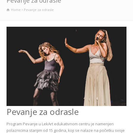
Pevanje za odrasle
Home
Pevanje za odrasle
Pevanje za odrasle
Program Pevanje u LekArt edukativnom centru je namenjen
polaznicima starijim od 15 godina, koji se nalaze na početku svoje