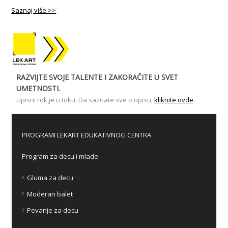
Saznaj više >>
RAZVIJTE SVOJE TALENTE I ZAKORAČITE U SVET
UMETNOSTI.
Upisni rok je u toku. Da saznate sve o upisu,
kliknite ovde
.
PROGRAMI LEKART EDUKATIVNOG CENTRA
Program za decu i mlade
Gluma za decu
Moderan balet
Pevanje za decu