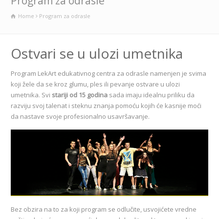
Program za odrasle
Home
Program za odrasle
Ostvari se u ulozi umetnika
Program LekArt edukativnog centra za odrasle namenjen je svima
koji žele da se kroz glumu, ples ili pevanje ostvare u ulozi
umetnika. Svi
stariji od 15 godina
sada imaju idealnu priliku da
razviju svoj talenat i steknu znanja pomoću kojih će kasnije moći
da nastave svoje profesionalno usavršavanje.
Bez obzira na to za koji program se odlučite, usvojićete vredne