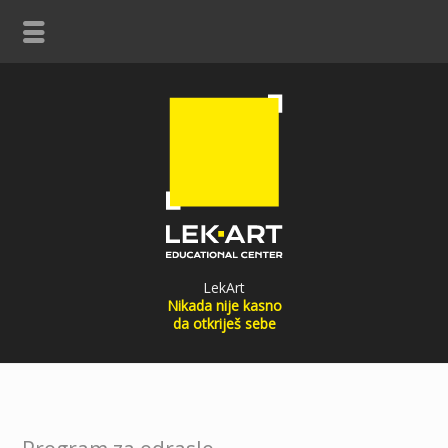
LekArt
Nikada nije kasno
da otkriješ sebe