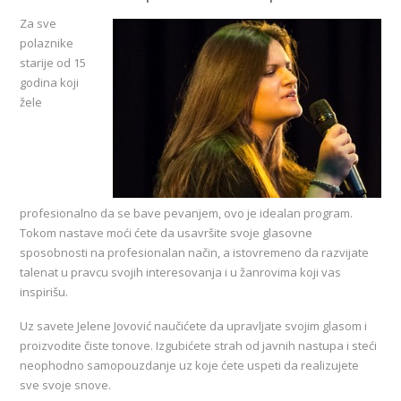
Za sve
polaznike
starije od 15
godina koji
žele
profesionalno da se bave pevanjem, ovo je idealan program.
Tokom nastave moći ćete da usavršite svoje glasovne
sposobnosti na profesionalan način, a istovremeno da razvijate
talenat u pravcu svojih interesovanja i u žanrovima koji vas
inspirišu.
Uz savete Jelene Jovović naučićete da upravljate svojim glasom i
proizvodite čiste tonove. Izgubićete strah od javnih nastupa i steći
neophodno samopouzdanje uz koje ćete uspeti da realizujete
sve svoje snove.