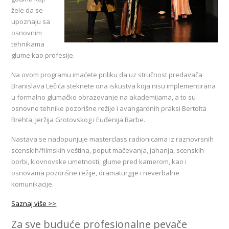
žele da se
upoznaju sa
osnovnim
tehnikama
glume kao profesije.
Na ovom programu imaćete priliku da uz stručnost predavača
Branislava Lečića steknete ona iskustva koja nisu implementirana
u formalno glumačko obrazovanje na akademijama, a to su
osnovne tehnike pozorišne režije i avangardnih praksi Bertolta
Brehta, Jeržija Grotovskog i Euđenija Barbe.
Nastava se nadopunjuje masterclass radionicama iz raznovrsnih
scenskih/filmskih veština, poput mačevanja, jahanja, scenskih
borbi, klovnovske umetnosti, glume pred kamerom, kao i
osnovama pozorišne režije, dramaturgije i neverbalne
komunikacije.
Saznaj više >>
Za sve buduće profesionalne pevače