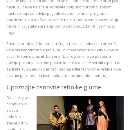
veštine koje će vam pomoći da se oslobodite od treme pred javni
nastup, i da se na sceni ponašate potpuno prirodno. Tokom
nastave koja se odvija po jedinstvenom planu i programu,
naučićete kako da funkcionišete u timu, podignete koncentraciju
na viši nivo, steknete neophodno samopouzdanje i još mnogo
toga.
Priznati predavači koji su stručnjaci u svojim oblastima preneće
vam prekopotrebno znanje, ali i njihova vredna iskustva koja su
sticali tokom uspešnih karijera. Na programima se posebna
pažnja poklanja svakom polazniku, tako da ćete svi biti u prilici da
zadržite svoju jedinstvenost i nadogradite tačno one veštine koje
su vam potrebne da biste pokazali sav umetnički potencijal.
Upoznajte osnovne tehnike glume
Ovaj program
osmišljen je
za sve
polaznike
starije od 15
godina koji