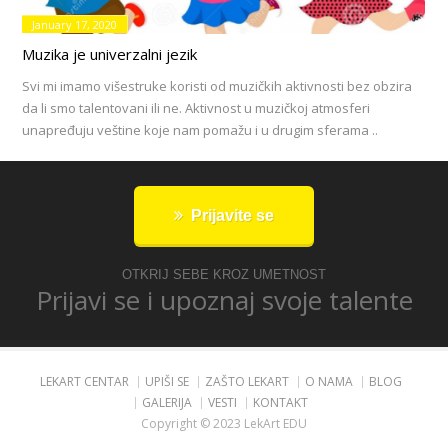
January 17, 2020
Muzika je univerzalni jezik
Svi mi imamo višestruke koristi od muzičkih aktivnosti bez obzira
da li smo talentovani ili ne. Aktivnost u muzičkoj atmosferi
unapređuju veštine koje nam pomažu i u drugim sferama ..
Prijavite se
OTKRIJ SEBE KROZ UMETNOST
Prijavi se i upoznaj svoje talente
LEKART CENTAR
UPIŠI SE
ZAŠTO LEKART
O NAMA
BLOG
GALERIJA
VESTI
KONTAKT
Copyright © 2023 LekArt EDU