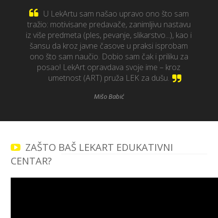
U LekArtu sam našao upravo ono što sam
tražio: motivisane predavače, zanimljivu nastavu
iz više predmeta (ples, pevanje, slikarstvo...), kao i
šansu da kroz javne časove u praksi isprobam
ono što sam naučio. Dobio sam čak i priliku za
posao! LekArt opravdava svoje ime – kroz
umetnost (ART) pruža LEK za dušu.
Mišo Babić
ZAŠTO BAŠ LEKART EDUKATIVNI
CENTAR?