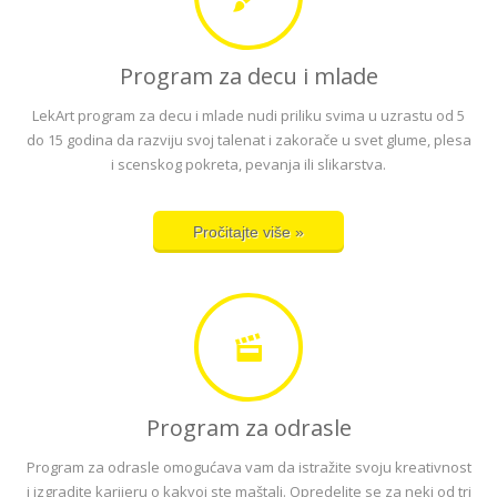
Program za decu i mlade
LekArt program za decu i mlade nudi priliku svima u uzrastu od 5
do 15 godina da razviju svoj talenat i zakorače u svet glume, plesa
i scenskog pokreta, pevanja ili slikarstva.
Pročitajte više »
Program za odrasle
Program za odrasle omogućava vam da istražite svoju kreativnost
i izgradite karijeru o kakvoj ste maštali. Opredelite se za neki od tri