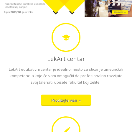
LekArt centar
LekArt edukativni centar je idealno mesto za sticanje umetničkih
kompetencija koje će vam omogućiti da profesionalno razvijate
svoj talenat i upišete fakultet koji želite.
Pročitajte više »