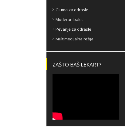
Gluma za odrasle
Moderan balet
Pevanje za odrasle
Multimedijalna režija
ZAŠTO BAŠ LEKART?