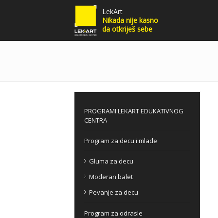
LekArt
Nikada nije kasno
da otkriješ sebe
PROGRAMI LEKART EDUKATIVNOG
CENTRA
Program za decu i mlade
Gluma za decu
Moderan balet
Pevanje za decu
Program za odrasle