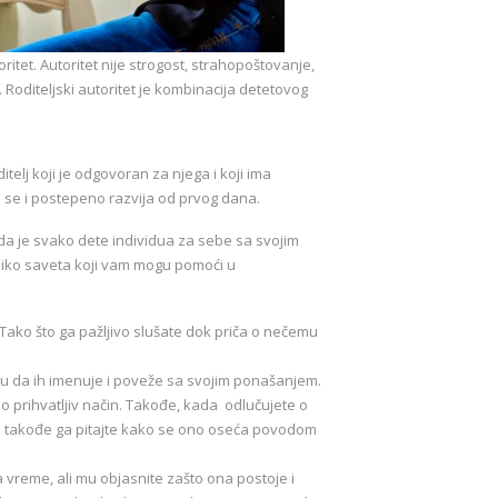
oritet. Autoritet nije strogost, strahopoštovanje,
 Roditeljski autoritet je kombinacija detetovog
elj koji je odgovoran za njega i koji ima
e se i postepeno razvija od prvog dana.
da je svako dete individua za sebe sa svojim
liko saveta koji vam mogu pomoći u
. Tako što ga pažljivo slušate dok priča o nečemu
mu da ih imenuje i poveže sa svojim ponašanjem.
no prihvatljiv način. Takođe, kada odlučujete o
 ali takođe ga pitajte kako se ono oseća povodom
na vreme, ali mu objasnite zašto ona postoje i