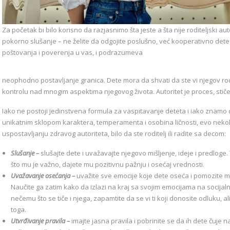
Za početak bi bilo korisno da razjasnimo šta jeste a šta nije roditeljski aut
pokorno slušanje – ne želite da odgojite poslušno, već kooperativno dete.
poštovanja i poverenja u vas, i podrazumeva
neophodno postavljanje granica. Dete mora da shvati da ste vi njegov rodit
kontrolu nad mnogim aspektima njegovog života. Autoritet je proces, stič
Iako ne postoji jedinstvena formula za vaspitavanje deteta i iako znamo 
unikatnim sklopom karaktera, temperamenta i osobina ličnosti, evo neko
uspostavljanju zdravog autoriteta, bilo da ste roditelj ili radite sa decom:
Slušanje –
slušajte dete i uvažavajte njegovo mišljenje, ideje i predloge
što mu je važno, dajete mu pozitivnu pažnju i osećaj vrednosti.
Uvažavanje osećanja –
uvažite sve emocije koje dete oseća i pomozite 
Naučite ga zatim kako da izlazi na kraj sa svojim emocijama na socijal
nečemu što se tiče i njega, zapamtite da se vi ti koji donosite odluku,
toga.
Utvrđivanje pravila –
imajte jasna pravila i pobrinite se da ih dete čuje 