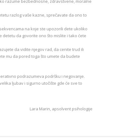
la ako razume bezbednosne, zdravstvene, moralne
detetu razlog vaše kazne, sprečavate da ono to
nsekvencama na koje ste upozorili dete ukoliko
 detetu da govorite ono što mislite i tako ćete
zujete da vidite njegov rad, da cenite trud ili
jete mu da pored toga što umete da budete
operativno podrazumeva podršku i negovanje.
elika ljubav i sigurno utočište gde će sve to
Lara Marin, apsolvent psihologije