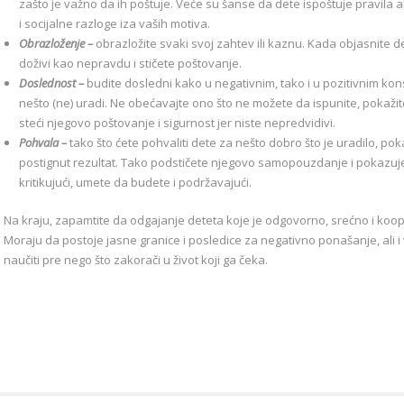
zašto je važno da ih poštuje. Veće su šanse da dete ispoštuje pravi
i socijalne razloge iza vaših motiva.
Obrazloženje –
obrazložite svaki svoj zahtev ili kaznu. Kada objasnite 
doživi kao nepravdu i stičete poštovanje.
Doslednost –
budite dosledni kako u negativnim, tako i u pozitivnim ko
nešto (ne) uradi. Ne obećavajte ono što ne možete da ispunite, pokažite
steći njegovo poštovanje i sigurnost jer niste nepredvidivi.
Pohvala –
tako što ćete pohvaliti dete za nešto dobro što je uradilo, poka
postignut rezultat. Tako podstičete njegovo samopouzdanje i pokazu
kritikujući, umete da budete i podržavajući.
Na kraju, zapamtite da odgajanje deteta koje je odgovorno, srećno i ko
Moraju da postoje jasne granice i posledice za negativno ponašanje, ali i v
naučiti pre nego što zakorači u život koji ga čeka.