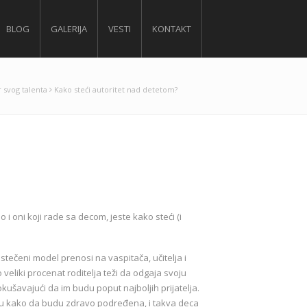
BLOG
GALERIJA
VESTI
KONTAKT
 svog talenta
Kako steći autoritet nad detetom?
i oni koji rade sa decom, jeste kako steći (i
stečeni model prenosi na vaspitača, učitelja i
eliki procenat roditelja teži da odgaja svoju
kušavajući da im budu poput najboljih prijatelja.
zuju kako da budu zdravo podređena, i takva deca