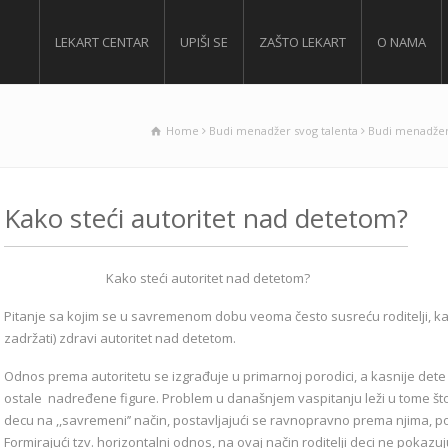
LEKART CENTAR
UPIŠI SE
ZAŠTO LEKART
O NAMA
Home
Budi menadžer svog talenta
Budi menadžer
Kako steći autoritet nad detetom?
Kako steći autoritet nad detetom?
Pitanje sa kojim se u savremenom dobu veoma često susreću roditelji, kao 
zadržati) zdravi autoritet nad detetom.
Odnos prema autoritetu se izgrađuje u primarnoj porodici, a kasnije dete 
ostale nadređene figure. Problem u današnjem vaspitanju leži u tome što v
decu na ,,savremeni’’ način, postavljajući se ravnopravno prema njima, po
Formirajući tzv. horizontalni odnos, na ovaj način roditelji deci ne poka