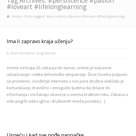
Tag Archives: #persistence #pasion
#loveart #lifelonglearning
Home
Posts tagged: #persistence #pasion #loveart #lifelonglearning
Ima li zapravo kraja učenju?
Budi menadžer svog talenta
Vreme od kraja 20. veka pa do danas, vreme je masovne
urbanizacije i velike tehnološke ekspanzije. Život čoveka potpuno
se promenio. Uvođenje interneta u sve pore društva olakšalo je
komunikaciju drastično i omogućilo ljudima da dolaze do
informacija i izvršavaju obaveze u veoma kratkom roku. Zabava u
vidu pegršt video igrica i društvenih mreža postala […]
Uspeću i kad sve pođe naopačke