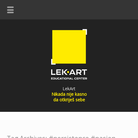
LekArt
Nikada nije kasno
da otkriješ sebe