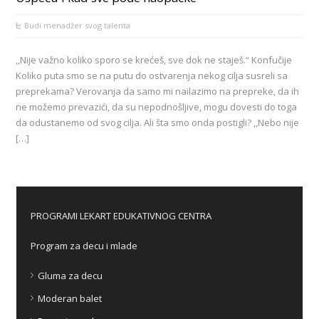
Budi menadžer svog talenta
,,Nije važno koliko sporo se krećeš, sve dok ne staješ.“ Konfučije
Koliko puta smo se na putu do ostvarenja nekog cilja susreli sa
preprekama? Verovanja da samo mi nailazimo na prepreke, da ih
ne možemo prevazići, da su nepodnošljive, mogu dovesti do toga
da odustanemo od svog cilja. Ali šta smo onda postigli? ,,Nebo nije
[…]
PROGRAMI LEKART EDUKATIVNOG CENTRA
Program za decu i mlade
Gluma za decu
Moderan balet