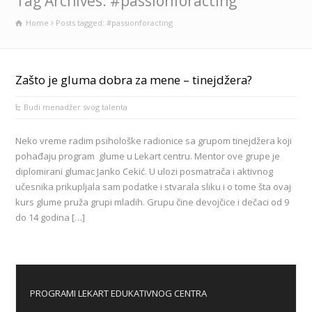
Tag Archives: #passionforacting
Home
Posts tagged: #passionforacting
Zašto je gluma dobra za mene – tinejdžera?
Budi menadžer svog talenta
Neko vreme radim psihološke radionice sa grupom tinejdžera koji
pohađaju program glume u Lekart centru. Mentor ove grupe je
diplomirani glumac Janko Cekić. U ulozi posmatrača i aktivnog
učesnika prikupljala sam podatke i stvarala sliku i o tome šta ovaj
kurs glume pruža grupi mladih. Grupu čine devojčice i dečaci od 9
do 14 godina […]
PROGRAMI LEKART EDUKATIVNOG CENTRA