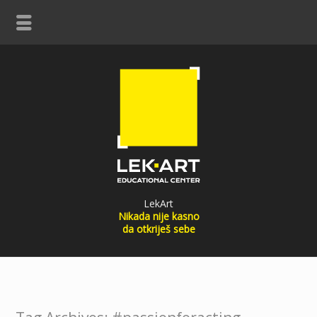
LekArt
Nikada nije kasno
da otkriješ sebe