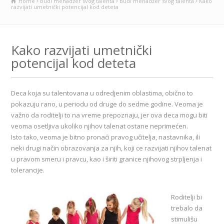
Home
Budi menadžer svog talenta
Budi menadžer svog talenta
Kako
razvijati umetnički potencijal kod deteta
Kako razvijati umetnički
potencijal kod deteta
Deca koja su talentovana u odredjenim oblastima, obično to
pokazuju rano, u periodu od druge do sedme godine. Veoma je
važno da roditelji to na vreme prepoznaju, jer ova deca mogu biti
veoma osetljiva ukoliko njihov talenat ostane neprimećen.
Isto tako, veoma je bitno pronaći pravog učitelja, nastavnika, ili
neki drugi način obrazovanja za njih, koji ce razvijati njihov talenat
u pravom smeru i pravcu, kao i širiti granice njihovog strpljenja i
tolerancije.
Roditelji bi
trebalo da
stimulišu