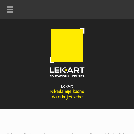
LekArt
Nikada nije kasno
da otkriješ sebe