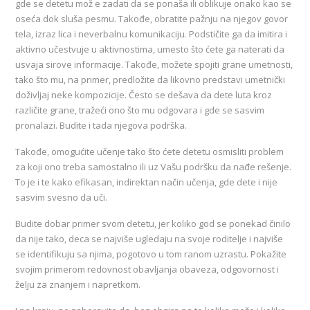
gde se detetu mož e zadati da se ponaša ili oblikuje onako kao se
oseća dok sluša pesmu. Takođe, obratite pažnju na njegov govor
tela, izraz lica i neverbalnu komunikaciju. Podstičite ga da imitira i
aktivno učestvuje u aktivnostima, umesto što ćete ga naterati da
usvaja sirove informacije. Takođe, možete spojiti grane umetnosti,
tako što mu, na primer, predložite da likovno predstavi umetnički
doživljaj neke kompozicije. Često se dešava da dete luta kroz
različite grane, tražeći ono što mu odgovara i gde se sasvim
pronalazi. Budite i tada njegova podrška.
Takođe, omogućite učenje tako što ćete detetu osmisliti problem
za koji ono treba samostalno ili uz Vašu podršku da nađe rešenje.
To je i te kako efikasan, indirektan način učenja, gde dete i nije
sasvim svesno da uči.
Budite dobar primer svom detetu, jer koliko god se ponekad činilo
da nije tako, deca se najviše ugledaju na svoje roditelje i najviše
se identifikuju sa njima, pogotovo u tom ranom uzrastu. Pokažite
svojim primerom redovnost obavljanja obaveza, odgovornost i
želju za znanjem i napretkom.