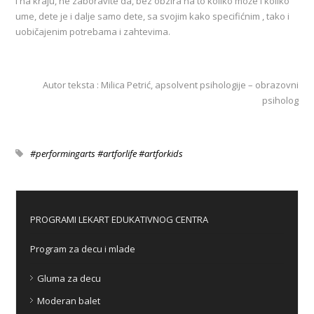
I na kraju, ne zaboravite da, bez obzira na to koliko može i koliko
ume, dete je i dalje samo dete, sa svojim kako specifićnim , tako i
uobičajenim potrebama i zahtevima.
Autor teksta : Milica Petrić, apsolvent psihologije – obrazovni
psiholog
#performingarts #artforlife #artforkids
PROGRAMI LEKART EDUKATIVNOG CENTRA
Program za decu i mlade
Gluma za decu
Moderan balet