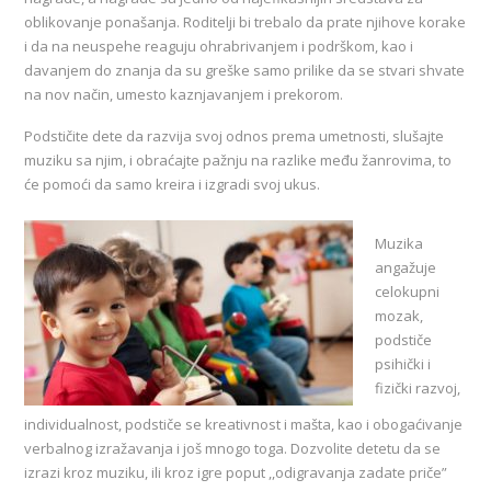
oblikovanje ponašanja. Roditelji bi trebalo da prate njihove korake
i da na neuspehe reaguju ohrabrivanjem i podrškom, kao i
davanjem do znanja da su greške samo prilike da se stvari shvate
na nov način, umesto kaznjavanjem i prekorom.
Podstičite dete da razvija svoj odnos prema umetnosti, slušajte
muziku sa njim, i obraćajte pažnju na razlike među žanrovima, to
će pomoći da samo kreira i izgradi svoj ukus.
Muzika
angažuje
celokupni
mozak,
podstiče
psihički i
fizički razvoj,
individualnost, podstiče se kreativnost i mašta, kao i obogaćivanje
verbalnog izražavanja i još mnogo toga. Dozvolite detetu da se
izrazi kroz muziku, ili kroz igre poput ,,odigravanja zadate priče”