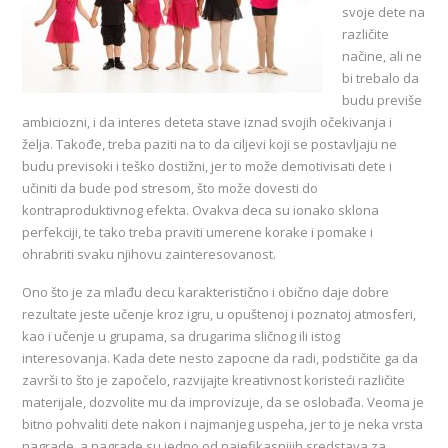
svoje dete na
različite
načine, ali ne
bi trebalo da
budu previše
ambiciozni, i da interes deteta stave iznad svojih očekivanja i
želja. Takođe, treba paziti na to da ciljevi koji se postavljaju ne
budu previsoki i teško dostižni, jer to može demotivisati dete i
učiniti da bude pod stresom, što može dovesti do
kontraproduktivnog efekta. Ovakva deca su ionako sklona
perfekciji, te tako treba praviti umerene korake i pomake i
ohrabriti svaku njihovu zainteresovanost.
Ono što je za mlađu decu karakteristično i obično daje dobre
rezultate jeste učenje kroz igru, u opuštenoj i poznatoj atmosferi,
kao i učenje u grupama, sa drugarima sličnog ili istog
interesovanja. Kada dete nesto zapocne da radi, podstičite ga da
završi to što je započelo, razvijajte kreativnost koristeći različite
materijale, dozvolite mu da improvizuje, da se oslobađa. Veoma je
bitno pohvaliti dete nakon i najmanjeg uspeha, jer to je neka vrsta
nagrade, a nagrade su jedno od najefikasnijih sredstava za